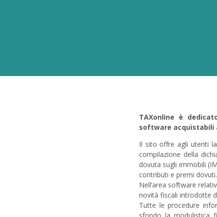
TAXonline è dedicato
software acquistabili 
Il sito offre agli utenti l
compilazione della dich
dovuta sugli immobili (I
contributi e premi dovuti.
Nell’area software relati
novità fiscali introdotte 
Tutte le procedure info
sfondo la modulistica 