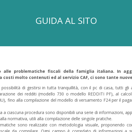
GUIDA AL SITO
 alle problematiche fiscali della famiglia italiana. In agg
a costi molto contenuti ed al servizio CAF, ci sono tante nuov
a possibilità di gestirsi in tutta tranquillità, con il pc di casa, tutti gl
iarazione dei redditi (modello 730 o modello REDDITI PF), al calco
MU), fino alla compilazione del modello di versamento F24 per il pag
va a ciascuna procedura sono disponibili una serie di informazioni, ap
dalla normativa, utili alla compilazione delle singole pratiche.
rmatiche sono realizzate con metodologia visuale, proponendo com
fiscale da compilare. Ogni campo è corredato di informazioni a 