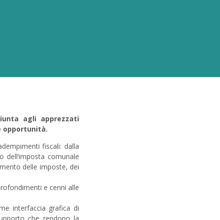
iunta agli apprezzati
e opportunità.
i adempimenti fiscali: dalla
lo dell’imposta comunale
amento delle imposte, dei
profondimenti e cenni alle
e interfaccia grafica di
supporto che rendono la