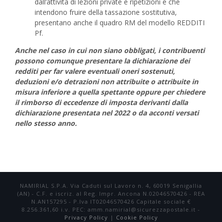
dall’attività di lezioni private e ripetizioni e che
intendono fruire della tassazione sostitutiva,
presentano anche il quadro RM del modello REDDITI
Pf.
Anche nel caso in cui non siano obbligati, i contribuenti
possono comunque presentare la dichiarazione dei
redditi per far valere eventuali oneri sostenuti,
deduzioni e/o detrazioni non attribuite o attribuite in
misura inferiore a quella spettante oppure per chiedere
il rimborso di eccedenze di imposta derivanti dalla
dichiarazione presentata nel 2022 o da acconti versati
nello stesso anno.
NAMIRIAL S.P.A. Via Caduti sul Lavoro n. 4, 60019 Senigallia
(AN) - C.F. e iscriz. al Reg. Impr. Ancona N.02046570426 - REA
N.AN157295 - P.Iva IT02046570426 Capitale sociale €
8.256.361,60 i.v. PEC: amm.namirial@sicurezzapostale.it -
Privacy Policy
|
Cookie Policy