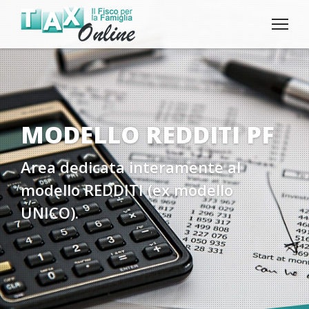
MODELLO REDDITI PF
Area dedicata interamente al
modello REDDITI (ex modello
UNICO).