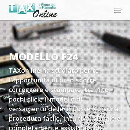
MODELLO F24
TAXonline ha studiato per te
l'opportunità di predisporre,
correggere e stampare, tramite
pochi click, il modello di
versamento delle imposte, con una
procedura facile, intuitiva, visuale e
completamente assistita. ECC.....