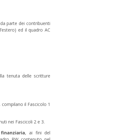
i da parte dei contribuenti
ll’estero) ed il quadro AC
lla tenuta delle scritture
, compilano il Fascicolo 1
uti nei Fascicoli 2 e 3.
finanziaria
, ai fini del
quadro RW contenuto nel