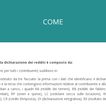
COME
 la dichiarazione dei redditi è composto da:
o per tutti i contribuenti) suddiviso in:
tuito da tre facciate: la prima con i dati che identificano il dichiar
 e la terza che contengono informazioni relative al contribuente e all
iari a carico, i quadri RA (redditi dei terreni), RB (redditi dei fabbric
ilati), RP (oneri e spese), LC (cedolare secca sulle locazioni), RN
ef), CR (crediti d’imposta), DI (dichiarazione integrativa), RX (risultato d