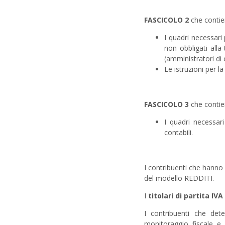
FASCICOLO 2
che contie
I quadri necessari p
non obbligati alla
(amministratori di
Le istruzioni per l
FASCICOLO 3
che contie
I quadri necessari 
contabili.
I contribuenti che hanno
del modello REDDITI.
I
titolari di partita IVA
I contribuenti che de
monitoraggio fiscale e