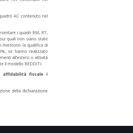
 quadro AC contenuto nel
esentare i quadri RM, RT,
sui quali non siano state
 rivestono la qualifica di
20%, se hanno realizzato
enti all’estero o attività
ente il modello REDDITI.
i affidabilità fiscale
il
zione della dichiarazione