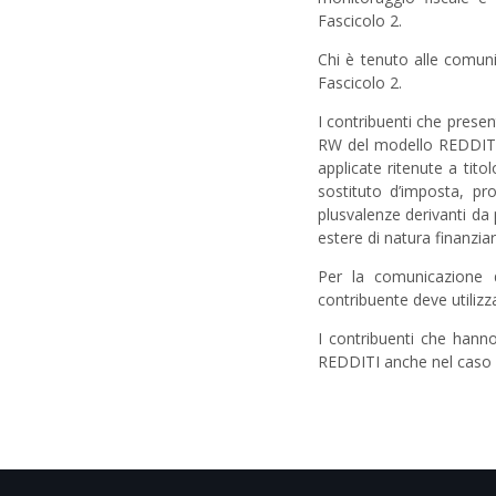
Fascicolo 2.
Chi è tenuto alle comu
Fascicolo 2.
I contribuenti che presen
RW del modello REDDITI: 
applicate ritenute a tito
sostituto d’imposta, pr
plusvalenze derivanti da 
estere di natura finanziar
Per la comunicazione de
contribuente deve utiliz
I contribuenti che han
REDDITI anche nel caso i