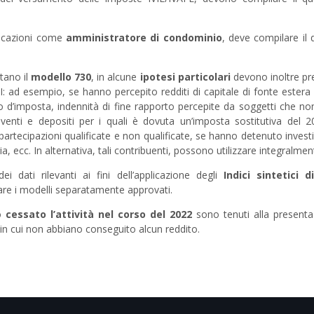
nicazioni come
amministratore di condominio
, deve compilare il
tano il
modello 730
, in alcune
ipotesi particolari
devono inoltre pr
ad esempio, se hanno percepito redditi di capitale di fonte estera 
lo d’imposta, indennità di fine rapporto percepite da soggetti che non
oventi e depositi per i quali è dovuta un’imposta sostitutiva del 
partecipazioni qualificate e non qualificate, se hanno detenuto investim
ia, ecc. In alternativa, tali contribuenti, possono utilizzare integralm
i dati rilevanti ai fini dell’applicazione degli
Indici sintetici d
zare i modelli separatamente approvati.
no
cessato l’attività nel corso del 2022
sono tenuti alla presenta
n cui non abbiano conseguito alcun reddito.