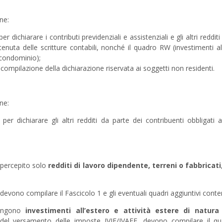
ne:
er dichiarare i contributi previdenziali e assistenziali e gli altri reddit
 tenuta delle scritture contabili, nonché il quadro RW (investimenti a
 condominio);
a compilazione della dichiarazione riservata ai soggetti non residenti.
ne:
per dichiarare gli altri redditi da parte dei contribuenti obbligati a
 percepito solo
redditi di lavoro dipendente, terreni o fabbricati
devono compilare il Fascicolo 1 e gli eventuali quadri aggiuntivi conten
tengono
investimenti all’estero e attività estere di natura 
 del versamento delle imposte IVIE/IVAFE, devono compilare il 