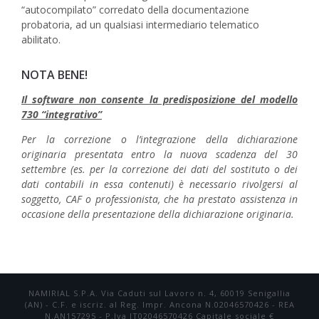
“autocompilato” corredato della documentazione
probatoria, ad un qualsiasi intermediario telematico
abilitato.
NOTA BENE!
Il software non consente la predisposizione del modello
730 “integrativo”
Per la correzione o l’integrazione della dichiarazione
originaria presentata entro la nuova scadenza del 30
settembre (es. per la correzione dei dati del sostituto o dei
dati contabili in essa contenuti) è necessario rivolgersi al
soggetto, CAF o professionista, che ha prestato assistenza in
occasione della presentazione della dichiarazione originaria
.
NAMIRIAL S.P.A. Via Caduti sul Lavoro n. 4, 60019 Senigallia
(AN) - C.F. e iscriz. al Reg. Impr. Ancona N.02046570426 - REA
N.AN157295 - P.Iva IT02046570426 Capitale sociale €